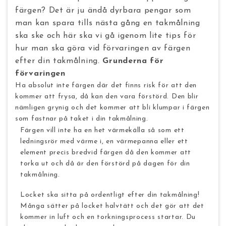
färgen? Det är ju ändå dyrbara pengar som
man kan spara tills nästa gång en takmålning
ska ske och här ska vi gå igenom lite tips för
hur man ska göra vid förvaringen av färgen
efter din takmålning.
Grunderna för
förvaringen
Ha absolut inte färgen där det finns risk för att den
kommer att frysa, då kan den vara förstörd. Den blir
nämligen grynig och det kommer att bli klumpar i färgen
som fastnar på taket i din takmålning.
Färgen vill inte ha en het värmekälla så som ett
ledningsrör med värme i, en
värmepanna eller ett
element precis bredvid färgen
då den kommer att
torka ut och då är den förstörd på dagen för din
takmålning.
Locket ska sitta på ordentligt efter din takmålning!
Många sätter på locket halvtätt och det gör att det
kommer in luft och en torkningsprocess startar. Du