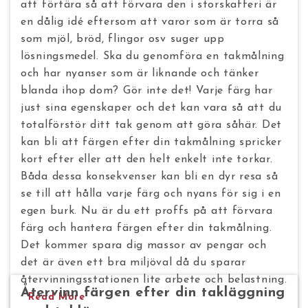
att förtära så att förvara den i storskafferi är
en dålig idé eftersom att varor som är torra så
som mjöl, bröd, flingor osv suger upp
lösningsmedel.
Ska du genomföra en takmålning
och har nyanser som är liknande och tänker
blanda ihop dom? Gör inte det! Varje färg har
just sina egenskaper och det kan vara så att du
totalförstör ditt tak genom att göra såhär. Det
kan bli att färgen efter din takmålning spricker
kort efter eller att den helt enkelt inte torkar.
Båda dessa konsekvenser kan bli en dyr resa så
se till att hålla varje färg och nyans för sig i en
egen burk.
Nu är du ett proffs på att förvara
färg och hantera färgen efter din takmålning.
Det kommer spara dig massor av pengar och
det är även ett bra miljöval då du sparar
återvinningsstationen lite arbete och belastning.
Återvinn färgen efter din takläggning
Read More