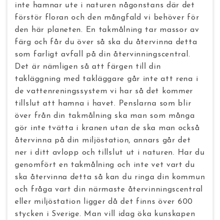
inte hamnar ute i naturen någonstans där det
förstör floran och den mångfald vi behöver för
den här planeten.
En takmålning tar massor av
färg och får du över så ska du återvinna detta
som farligt avfall på din återvinningscentral.
Det är nämligen så att färgen till din
takläggning med takläggare går inte att rena i
de vattenreningssystem vi har så det kommer
tillslut att hamna i havet. Penslarna som blir
över från din takmålning ska man som många
gör inte tvätta i kranen utan de ska man också
återvinna på din miljöstation, annars går det
ner i ditt avlopp och tillslut ut i naturen.
Har du
genomfört en takmålning och inte vet vart du
ska återvinna detta så kan du ringa din kommun
och fråga vart din närmaste återvinningscentral
eller miljöstation ligger då det finns över 600
stycken i Sverige.
Man vill idag öka kunskapen